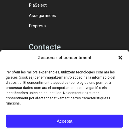
PlaSelect
Assegurances
Empresa
Contacte
Gestionar el consentiment
Tel. 971 56 30 96
Tel. 24 h: 617 392 929
Per oferir les millors experiències, utilitzem tecnologies com ara les
galetes (cookies) per emmagatzemar i/o accedir a la informació del
Fax. 971 56 53 10
dispositiu. El consentiment a aquestes tecnologies ens permetrà
processar dades com ara el comportament de navegació o els
gmr@grupmuntaner.com
identificadors únics en aquest lloc. No consentir o retirar el
consentiment pot afectar negativament certes característiques i
funcions.
Gestió de
cementiris
Accepta